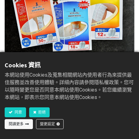
Cookies 資訊
本網站使用Cookies及蒐集相關網站內使用者行為來提供最
舒膚貼 免縫膠帶組(滅菌)
佳服務並改善使用體驗。詳細內容請參閱隱私權政策。您可
以隨時變更您是否同意本網站使用Cookies。若您繼續瀏覽
舒膚貼 免縫膠帶組（滅菌）組係由複合不織布與醫療級低
本網站，即表示您同意本網站使用Cookies。
敏感壓膠組成。配合皮膚彈性張力，提供足夠的抗張強度，
幫助傷口閉合，適度降低疤痕形成。本產品使用於手術後，
同意
拒絕
表皮皮膚以本產品直接貼合或配合縫線及釘皮針使用，另外
於拆線後持續使用可以降低疤痕的形成。
閱讀更多
變更設定