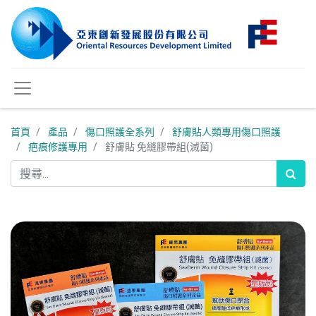
首頁
產品
傷口照護全系列
舒膚貼人類專用傷口照護
疤痕修護專用
舒膚貼 免縫膠帶組(滅菌)