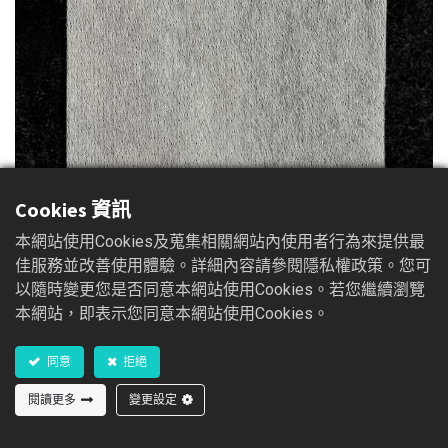
Cookies 資訊
本網站使用Cookies及蒐集相關網站內使用者行為來提供最
舒派特 超水纖維敷料 (滅菌)
佳服務並改善使用體驗。詳細內容請參閱隱私權政策。您可
以隨時變更您是否同意本網站使用Cookies。若您繼續瀏覽
舒派特超水纖維敷料由天然纖維纖維素衍生物組成，是一種
本網站，即表示您同意本網站使用Cookies。
舒適柔軟的無菌不織布型態敷料，使用時可緊密地服貼於傷
口上，吸收力強，能夠吸收傷口的滲出液，形成一層凝膠，
同意
拒絕
此凝膠使傷口表面保持濕潤，有助於傷口癒合，幫助清除傷
口壞死組織，而不會損害新生組織，避免傷口二次傷害。此
閱讀更多
變更設定
基本敷料必須搭配覆蓋敷料一起使用。