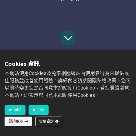
Cookies 資訊
首
所有部落
醫訊資
八仙塵爆 遠東集團捐贈專利敷料
本網站使用Cookies及蒐集相關網站內使用者行為來提供最
頁
格
料
佳服務並改善使用體驗。詳細內容請參閱隱私權政策。您可
以隨時變更您是否同意本網站使用Cookies。若您繼續瀏覽
2022/10/18
本網站，即表示您同意本網站使用Cookies。
2015/06/29 18:14
同意
拒絕
〔記者卓怡君／台北報導〕八仙塵爆事件全國哀慟，
閱讀更多
變更設定
被火紋身的傷者亟需緊急醫療資源，遠東集團宣布今
日捐贈旗下專利之創新高效敷料一萬七千片，給亞